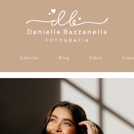
s
Galerias
Blog
Sobre
Cont