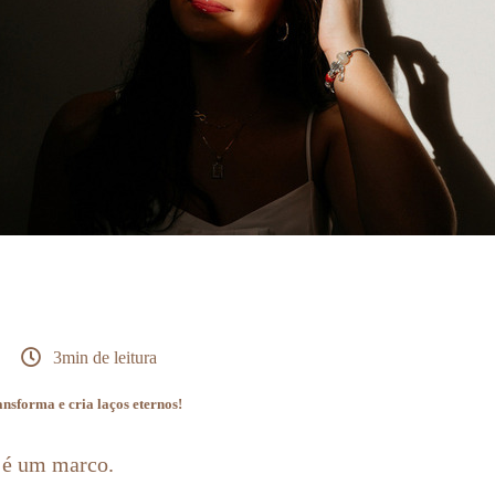
3min de leitura
nsforma e cria laços eternos!
 é um marco.