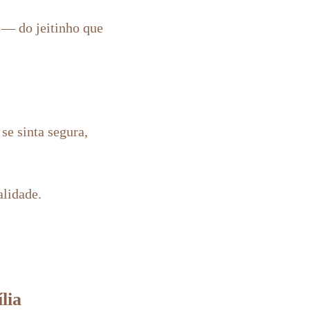
a — do jeitinho que
se sinta segura,
alidade.
lia