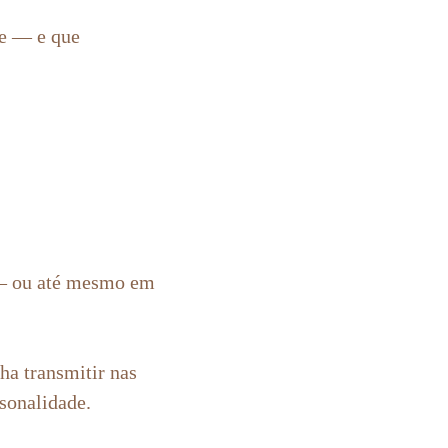
je — e que
a — ou até mesmo em
nha transmitir nas
rsonalidade.