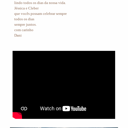
lindo todos os dias da nossa vida.
Jéssica e Cleber
que vocês possam celebrar sempre
todos os dias
sempre juntos.
com carinho
Dani