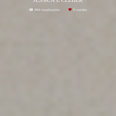
JÉSSICA E CLEBER
964
visualizações
0
curtidas