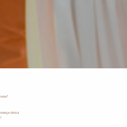
curas!
brança única
!