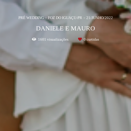
PRÉ WEDDING
FOZ DO IGUAÇU-PR
21/JUNHO/2022
DANIELE E MAURO
1601
visualizações
0
curtidas