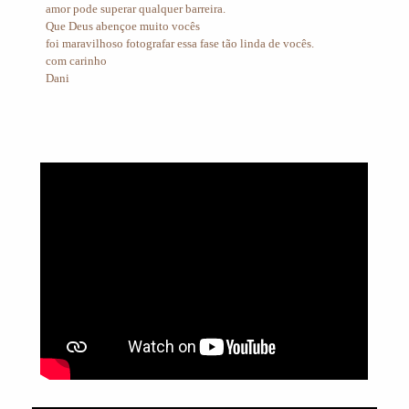
amor pode superar qualquer barreira.
Que Deus abençoe muito vocês
foi maravilhoso fotografar essa fase tão linda de vocês.
com carinho
Dani