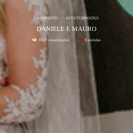
CASAMENTO
02/OUTUBRO/2021
DANIELE E MAURO
1003
visualizações
0
curtidas